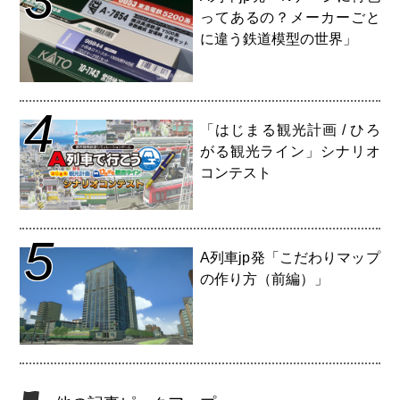
ってあるの？メーカーごと
に違う鉄道模型の世界」
4
「はじまる観光計画 / ひろ
がる観光ライン」シナリオ
コンテスト
5
A列車jp発「こだわりマップ
の作り方（前編）」