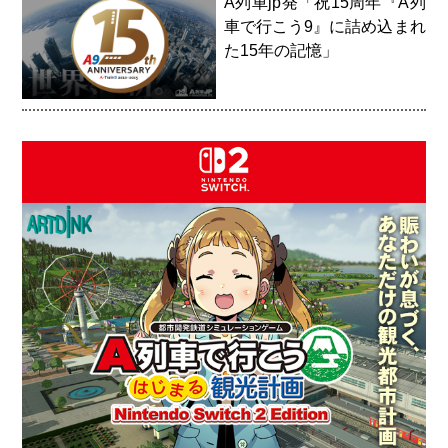
A列車jp発「祝15周年『A列
車で行こう9』に詰め込まれ
た15年の記憶」