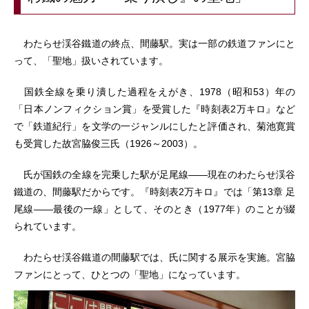
わたらせ渓谷鐵道の終点、間藤駅。実は一部の鉄道ファンにと
って、「聖地」扱いされています。
国鉄全線を乗り潰した過程をえがき、1978（昭和53）年の
「日本ノンフィクション賞」を受賞した『時刻表2万キロ』など
で「鉄道紀行」を文学の一ジャンルにしたと評価され、菊池寛賞
も受賞した故宮脇俊三氏（1926～2003）。
氏が国鉄の全線を完乗した駅が足尾線――現在のわたらせ渓谷
鐵道の、間藤駅だからです。『時刻表2万キロ』では「第13章 足
尾線――最後の一線」として、そのとき（1977年）のことが綴
られています。
わたらせ渓谷鐵道の間藤駅では、氏に関する展示を実施。宮脇
ファンにとって、ひとつの「聖地」になっています。