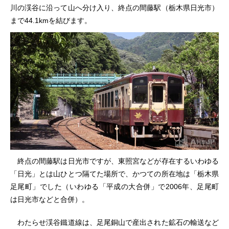
川の渓谷に沿って山へ分け入り、終点の間藤駅（栃木県日光市）
まで44.1kmを結びます。
終点の間藤駅は日光市ですが、東照宮などが存在するいわゆる
「日光」とは山ひとつ隔てた場所で、かつての所在地は「栃木県
足尾町」でした（いわゆる「平成の大合併」で2006年、足尾町
は日光市などと合併）。
わたらせ渓谷鐵道線は、足尾銅山で産出された鉱石の輸送など