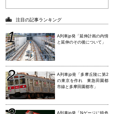
注目の記事ランキング
1
A列車jp発「延伸計画の内情
と延伸のその後について」
2
A列車jp発「多摩丘陵に第2
の東京を作れ 東急田園都
市線と多摩田園都市」
3
A列車jp発「Nゲージに特色