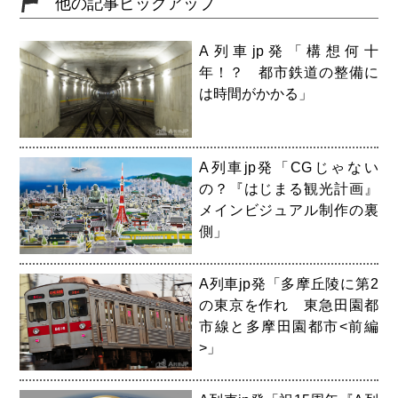
他の記事ピックアップ
A列車jp発「構想何十
年！？ 都市鉄道の整備に
は時間がかかる」
A列車jp発「CGじゃない
の？『はじまる観光計画』
メインビジュアル制作の裏
側」
A列車jp発「多摩丘陵に第2
の東京を作れ 東急田園都
市線と多摩田園都市<前編
>」