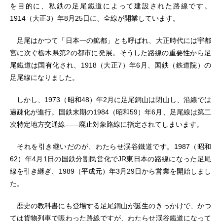
を目的に、私鉄の足尾鐵道によって建設された路線です。
1914（大正3）年8月25日に、全線が開業しています。
足尾はかつて「日本一の鉱都」とも呼ばれ、大正時代には宇都
宮に次ぐ栃木県第2の都市に発展。そうした路線の重要性から足
尾鐵道は国有化され、1918（大正7）年6月、国鉄（鉄道院）の
足尾線になりました。
しかし、1973（昭和48）年2月に足尾銅山は閉山し、沿線では
過疎化が進行。国鉄末期の1984（昭和59）年6月、足尾線は第二
次特定地方交通線――廃止対象路線に指定されてしまいます。
それを引き継いだのが、わたらせ渓谷鐵道です。1987（昭和
62）年4月1日の国鉄分割民営化でJR東日本の路線になった足尾
線を引き継ぎ、1989（平成元）年3月29日から営業を開始しまし
た。
歴史の教科書にも登場する足尾銅山が誕生のきっかけで、かつ
ては貨物列車で賑わった路線ですが、わたらせ渓谷鐵道になって