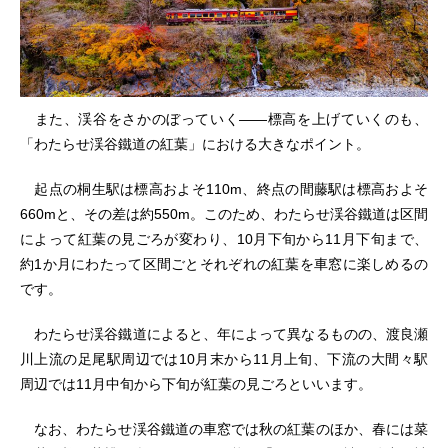
また、渓谷をさかのぼっていく――標高を上げていくのも、
「わたらせ渓谷鐵道の紅葉」における大きなポイント。
起点の桐生駅は標高およそ110m、終点の間藤駅は標高およそ
660mと、その差は約550m。このため、わたらせ渓谷鐵道は区間
によって紅葉の見ごろが変わり、10月下旬から11月下旬まで、
約1か月にわたって区間ごとそれぞれの紅葉を車窓に楽しめるの
です。
わたらせ渓谷鐵道によると、年によって異なるものの、渡良瀬
川上流の足尾駅周辺では10月末から11月上旬、下流の大間々駅
周辺では11月中旬から下旬が紅葉の見ごろといいます。
なお、わたらせ渓谷鐵道の車窓では秋の紅葉のほか、春には菜