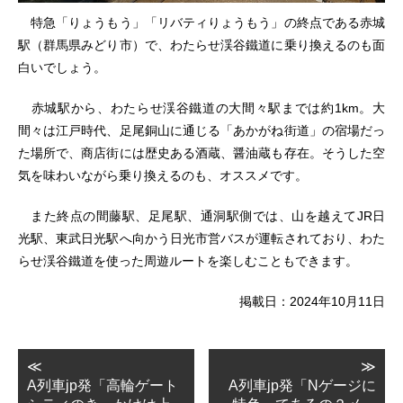
特急「りょうもう」「リバティりょうもう」の終点である赤城
駅（群馬県みどり市）で、わたらせ渓谷鐵道に乗り換えるのも面
白いでしょう。
赤城駅から、わたらせ渓谷鐵道の大間々駅までは約1km。大
間々は江戸時代、足尾銅山に通じる「あかがね街道」の宿場だっ
た場所で、商店街には歴史ある酒蔵、醤油蔵も存在。そうした空
気を味わいながら乗り換えるのも、オススメです。
また終点の間藤駅、足尾駅、通洞駅側では、山を越えてJR日
光駅、東武日光駅へ向かう日光市営バスが運転されており、わた
らせ渓谷鐵道を使った周遊ルートを楽しむこともできます。
掲載日：2024年10月11日
≪
≫
A列車jp発「高輪ゲート
A列車jp発「Nゲージに