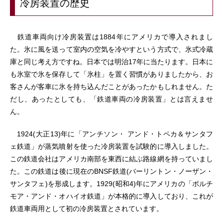
冷房装置の歴史
鉄道車両向け冷房装置は1884年にアメリカで導入されまし
た。氷に風を送って室内の空気を冷やすという方式で、氷式冷蔵
庫と同じ考え方ですね。日本では明治17年に当たります。日本に
も氷室で氷を保存して「氷柱」を置く習慣がありましたから、お
客さんが客車に氷を持ち込んだことがあったかもしれません。た
だし、あったとしても、「鉄道車両の冷房装置」とは言えませ
ん。
1924(大正13)年に「アンチソン・ アンド・トペカ＆サンタフ
ェ鉄道」が蒸気噴射を使った冷房装置を試験的に導入しました。
この鉄道会社はアメリカ南部を東西に結ぶ路線網を持っていまし
た。この鉄道は後に現在のBNSF鉄道(バーリントン・ノーザン・
サンタフェ)を形成します。1929(昭和4)年にアメリカの「ボルチ
モア・アンド・オハイオ鉄道」が本格的に導入しており、これが
鉄道車両用として初の冷房装置とされています。