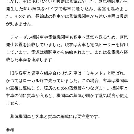
しかし、主に使われていた暖房は蒸気式でした。蒸気機関車から
発生した熱い蒸気をパイプで客車に送り込み、客室を温めまし
た。そのため、長編成の列車では蒸気機関車から遠い車両は暖房
が効きません。
ディーゼル機関車や電気機関車も客車へ蒸気を送るため、蒸気
発生装置を搭載していました。現在は客車も電気ヒーターを採用
しています。電源は機関車から供給されます。または発電機を搭
載した車両を連結します。
旧型客車と貨車を組み合わせた列車は「ミキスト」と呼ばれ、
かつてはローカル線で走っていました。この場合、客車は機関車
の直後に連結して、暖房のための蒸気管をつなぎます。機関車と
客車の間に貨車が入ると、機関車の蒸気が届かず蒸気暖房が使え
ません。
蒸気機関車と客車と貨車の編成には要注意です。
参考