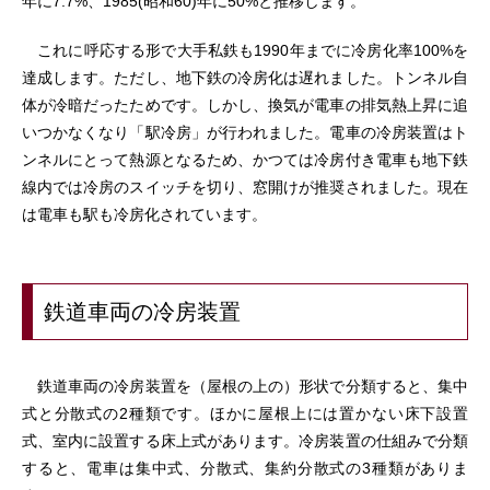
年に7.7%、1985(昭和60)年に50%と推移します。
これに呼応する形で大手私鉄も1990年までに冷房化率100%を
達成します。ただし、地下鉄の冷房化は遅れました。トンネル自
体が冷暗だったためです。しかし、換気が電車の排気熱上昇に追
いつかなくなり「駅冷房」が行われました。電車の冷房装置はト
ンネルにとって熱源となるため、かつては冷房付き電車も地下鉄
線内では冷房のスイッチを切り、窓開けが推奨されました。現在
は電車も駅も冷房化されています。
鉄道車両の冷房装置
鉄道車両の冷房装置を（屋根の上の）形状で分類すると、集中
式と分散式の2種類です。ほかに屋根上には置かない床下設置
式、室内に設置する床上式があります。冷房装置の仕組みで分類
すると、電車は集中式、分散式、集約分散式の3種類がありま