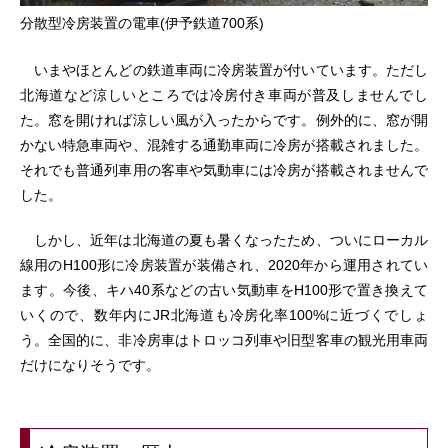
分散型冷房装置の電車(伊予鉄道700系)
いまやほとんどの鉄道車両に冷房装置が付いています。ただし
北海道など涼しいところでは冷房付き車両が普及しませんでし
た。窓を開ければ涼しい風が入ったからです。例外的に、窓が開
かない特急車両や、混雑する通勤車両に冷房が搭載されました。
それでも普通列車用の客車や気動車には冷房が搭載されませんで
した。
しかし、近年は北海道の夏も暑くなったため、ついにローカル
線用のH100形に冷房装置が装備され、2020年から運用されてい
ます。今後、キハ40系などの古い気動車をH100形で置き換えて
いくので、数年内にJR北海道も冷房化率100%に近づくでしょ
う。全国的に、非冷房車はトロッコ列車や旧型客車の観光用車両
だけになりそうです。