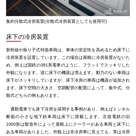
集約分散式冷房装置(分散式冷房装置としても使用可)
床下の冷房装置
新幹線や振り子式特急車両は、車体の安定性を高めるため床下に
冷房装置を設置しています。この場合は屋根に冷房装置がないた
め、例えば国鉄の381系電車のように、フラットでスッキリした
外観になります。逆に床下の機器は増えます。動力のない車両は
床下がスッキリしていますが、床下冷房の車両は機器が追加され
ます。床下空間の大きさ、空調配管の配置によって、集中式、分
散式どちらの例もあります。
通勤電車でも床下冷房を採用する事例があり、例えばトンネル
断面の小さな地下鉄車両は床下に搭載します。京急電鉄の旧
1000形は製造年によって屋根上にクーラーがある車両と床下に
ある車両がありました。外観上は非冷房車に見えても、実は冷房