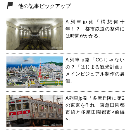
他の記事ピックアップ
A列車jp発「構想何十
年！？ 都市鉄道の整備に
は時間がかかる」
A列車jp発「CGじゃない
の？『はじまる観光計画』
メインビジュアル制作の裏
側」
A列車jp発「多摩丘陵に第2
の東京を作れ 東急田園都
市線と多摩田園都市<前編
>」