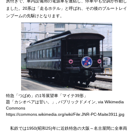
房付きで、車内設備用の電源車を連結し、停車中も空調が作動し
ました。20系は「走るホテル」と呼ばれ、その後のブルートレイ
ンブームの先駆けとなります。
特急「つばめ」の1等展望車「マイテ39形」
題「カシオペアは甘い。」, パブリックドメイン, via Wikimedia
Commons
https://commons.wikimedia.org/wiki/File:JNR-PC-Maite3911.jpg
私鉄では1950(昭和25)年に近鉄特急の大阪～名古屋間に全車両