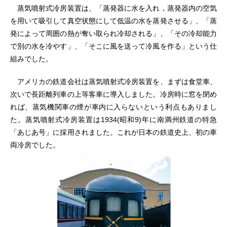
蒸気噴射式冷房装置は、「蒸発器に水を入れ，蒸発器内の空気
を用いて吸引して真空状態にして低温の水を蒸発させる」、「蒸
発によって周囲の熱が奪い取られ冷却される」、「その冷却能力
で別の水を冷やす」、「そこに風を送って冷風を作る」という仕
組みでした。
アメリカの鉄道会社は蒸気噴射式冷房装置を、まずは食堂車、
次いで長距離列車の上等客車に導入しました。冷房時に窓を閉め
れば、蒸気機関車の煙が車内に入らないという利点もありまし
た。蒸気噴射式冷房装置は1934(昭和9)年に南満州鉄道の特急
「あじあ号」に採用されました。これが日本の鉄道史上、初の車
両冷房でした。