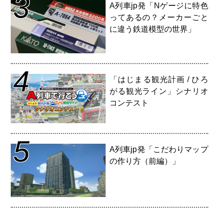
3
A列車jp発「Nゲージに特色
ってあるの？メーカーごと
に違う鉄道模型の世界」
4
「はじまる観光計画 / ひろ
がる観光ライン」シナリオ
コンテスト
5
A列車jp発「こだわりマップ
の作り方（前編）」