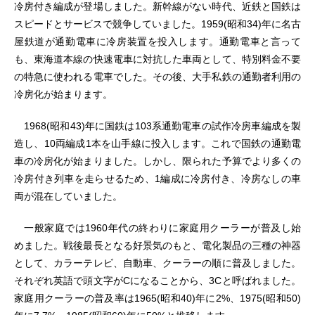
冷房付き編成が登場しました。新幹線がない時代、近鉄と国鉄は
スピードとサービスで競争していました。1959(昭和34)年に名古
屋鉄道が通勤電車に冷房装置を投入します。通勤電車と言って
も、東海道本線の快速電車に対抗した車両として、特別料金不要
の特急に使われる電車でした。その後、大手私鉄の通勤者利用の
冷房化が始まります。
1968(昭和43)年に国鉄は103系通勤電車の試作冷房車編成を製
造し、10両編成1本を山手線に投入します。これで国鉄の通勤電
車の冷房化が始まりました。しかし、限られた予算でより多くの
冷房付き列車を走らせるため、1編成に冷房付き、冷房なしの車
両が混在していました。
一般家庭では1960年代の終わりに家庭用クーラーが普及し始
めました。戦後最長となる好景気のもと、電化製品の三種の神器
として、カラーテレビ、自動車、クーラーの順に普及しました。
それぞれ英語で頭文字がCになることから、3Cと呼ばれました。
家庭用クーラーの普及率は1965(昭和40)年に2%、1975(昭和50)