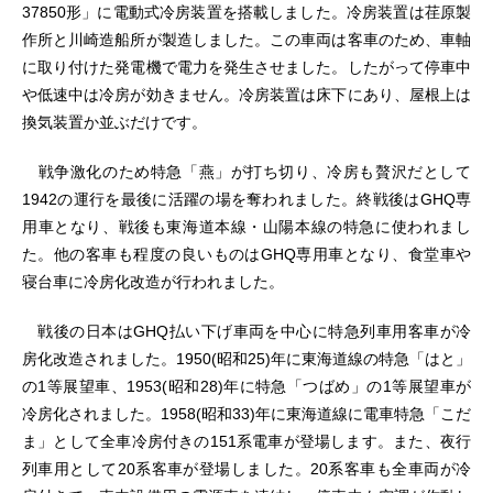
37850形」に電動式冷房装置を搭載しました。冷房装置は荏原製
作所と川崎造船所が製造しました。この車両は客車のため、車軸
に取り付けた発電機で電力を発生させました。したがって停車中
や低速中は冷房が効きません。冷房装置は床下にあり、屋根上は
換気装置か並ぶだけです。
戦争激化のため特急「燕」が打ち切り、冷房も贅沢だとして
1942の運行を最後に活躍の場を奪われました。終戦後はGHQ専
用車となり、戦後も東海道本線・山陽本線の特急に使われまし
た。他の客車も程度の良いものはGHQ専用車となり、食堂車や
寝台車に冷房化改造が行われました。
戦後の日本はGHQ払い下げ車両を中心に特急列車用客車が冷
房化改造されました。1950(昭和25)年に東海道線の特急「はと」
の1等展望車、1953(昭和28)年に特急「つばめ」の1等展望車が
冷房化されました。1958(昭和33)年に東海道線に電車特急「こだ
ま」として全車冷房付きの151系電車が登場します。また、夜行
列車用として20系客車が登場しました。20系客車も全車両が冷