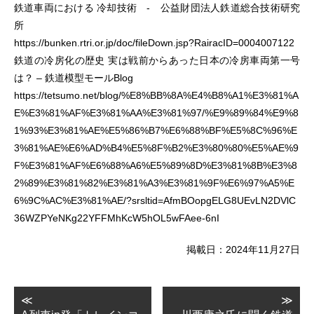
鉄道車両における 冷却技術 - 公益財団法人鉄道総合技術研究
所
https://bunken.rtri.or.jp/doc/fileDown.jsp?RairacID=0004007122
鉄道の冷房化の歴史 実は戦前からあった日本の冷房車両第一号
は？ – 鉄道模型モールBlog
https://tetsumo.net/blog/%E8%BB%8A%E4%B8%A1%E3%81%A
E%E3%81%AF%E3%81%AA%E3%81%97/%E9%89%84%E9%8
1%93%E3%81%AE%E5%86%B7%E6%88%BF%E5%8C%96%E
3%81%AE%E6%AD%B4%E5%8F%B2%E3%80%80%E5%AE%9
F%E3%81%AF%E6%88%A6%E5%89%8D%E3%81%8B%E3%8
2%89%E3%81%82%E3%81%A3%E3%81%9F%E6%97%A5%E
6%9C%AC%E3%81%AE/?srsltid=AfmBOopgELG8UEvLN2DVlC
36WZPYeNKg22YFFMhKcW5hOL5wFAee-6nI
掲載日：2024年11月27日
≪
≫