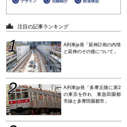
デザイン
沿線紹介
鉄道模型
注目の記事ランキング
1
A列車jp発「延伸計画の内情
と延伸のその後について」
2
A列車jp発「多摩丘陵に第2
の東京を作れ 東急田園都
市線と多摩田園都市」