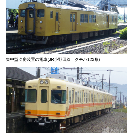
集中型冷房装置の電車(JR小野田線 クモハ123形)