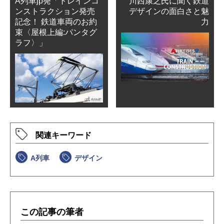
A列車jp発「トレインコ
川西康之氏に聞く鉄道
ンストラクション発売
デザインの面白さと魅
記念！ 鉄道車両のお約
力
束〈屋根上編:パンタグ
ラフ〉」
関連キーワード
A列車
デザイン
この記事の筆者