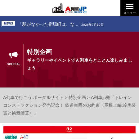
「お出かけ、道南いさりび鉄...
2026年7月24日
「駅がなかった宿場町は、な...
メニュー
2026年7月10日
「お出かけ、小田急電鉄 ～...
2026年6月26日
「お出かけ、道南いさりび鉄...
2026年7月24日
特別企画
ギャラリーやイベントでＡ列車をとことん楽しみまし
SPECIAL
ょう
A列車で行こう ポータルサイト
>
特別企画
>
A列車jp発「トレイン
コンストラクション発売記念！ 鉄道車両のお約束〈屋根上編:冷房装
置と換気装置〉」