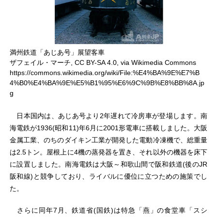
満州鉄道「あじあ号」展望客車
ザフェイル・マーチ, CC BY-SA 4.0, via Wikimedia Commons
https://commons.wikimedia.org/wiki/File:%E4%BA%9E%E7%B
4%B0%E4%BA%9E%E5%B1%95%E6%9C%9B%E8%BB%8A.jp
g
日本国内は、あじあ号より2年遅れて冷房車が登場します。南
海電鉄が1936(昭和11)年6月に2001形電車に搭載しました。大阪
金属工業、のちのダイキン工業が開発した電動冷凍機で、総重量
は2.5トン。屋根上に4機の蒸発器を置き、それ以外の機器を床下
に設置しました。南海電鉄は大阪～和歌山間で阪和鉄道(後のJR
阪和線)と競争しており、ライバルに優位に立つための施策でし
た。
さらに同年7月、鉄道省(国鉄)は特急「燕」の食堂車「スシ