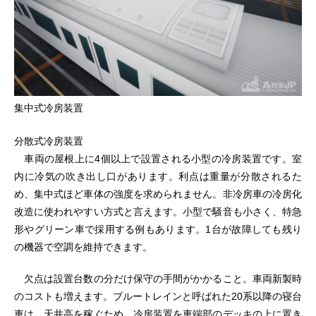
集中式冷房装置
分散式冷房装置
車両の屋根上に4個以上で設置される小型の冷房装置です。室
内に冷気の吹き出し口があります。利点は重量が分散されるた
め、集中式ほど車体の強度を求められません。非冷房車の冷房化
改造に使われやすい方式と言えます。小型で騒音も小さく、特急
形やグリーン車で採用する例もあります。1台が故障しても残り
の機器で空調を維持できます。
欠点は設置台数の分だけ保守の手間がかかること。車両新製時
のコストも増えます。ブルートレインと呼ばれた20系以降の寝台
車は、天井高を稼ぐため、冷房装置を車端部のデッキの上に置き