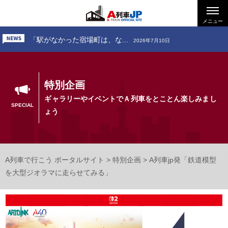
「お出かけ、道南いさりび鉄...
2026年7月24日
「駅がなかった宿場町は、な...
メニュー
2026年7月10日
「お出かけ、小田急電鉄 ～...
2026年6月26日
「お出かけ、道南いさりび鉄...
2026年7月24日
特別企画
ギャラリーやイベントでＡ列車をとことん楽しみまし
SPECIAL
ょう
A列車で行こう ポータルサイト
>
特別企画
>
A列車jp発「鉄道模型
を大型ジオラマに走らせてみる」