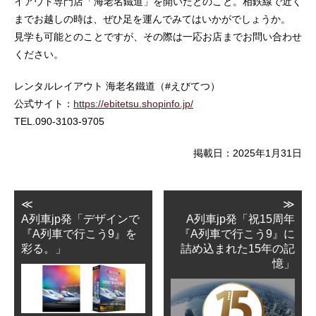
イアウト専門店「海老名鐵道」を開いたとのこと。相鉄線で近く
までお越しの時は、ぜひ足を運んでみてはいかがでしょうか。
見学も可能とのことですが、その際は一応お店までお問い合わせ
ください。
レンタルレイアウト 海老名鐵道（#えびてつ）
公式サイト：
https://ebitetsu.shopinfo.jp/
TEL.090-3103-9705
掲載日：2025年1月31日
≪
≫
A列車jp発「デザインで
A列車jp発「祝15周年
『A列車で行こう9』を
『A列車で行こう9』に
彩る。」
詰め込まれた15年の記
憶」