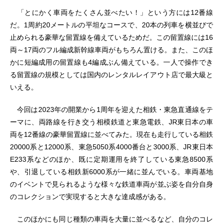
「とにかく車両をたくさん並べたい！」という方には12番線
だ。1周約20メートルの平坦なコースで、20本の列車を横並びで
止められる豪華な留置線を備えているためだ。この留置線には16
両～17両のフル編成新幹線車両がもちろん置ける。また、このほ
かに短編成用の留置線も4編成ぶん備えている。一人で操作でき
る留置線の規模としては国内のレンタルレイアウト店で最大級と
いえる。
今回は2023年の開業から1周年を迎えた相鉄・東急直通線をテ
ーマに、両路線を行き交う相模鉄道と東急電鉄、JR東日本の車
両を12番線の豪華留置線に並べてみた。現在も走行している相鉄
20000系と12000系、東急5050系4000番台と3000系、JR東日本
E233系などのほか、既に定期運用を終了している東急8500系
や、引退している相鉄新6000系が一緒に並んでいる。車両基地
のイベントで見られるような様々な鉄道車両が並ぶ姿を自分自身
のコレクションで実現すると大きな達成感がある。
このほかにも同じ種類の車両を大量に並べるなど、自分のコレ