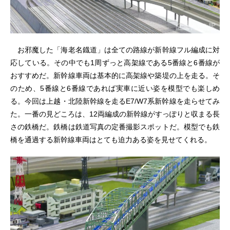
お邪魔した「海老名鐡道」は全ての路線が新幹線フル編成に対
応している。その中でも1周ずっと高架線である5番線と6番線が
おすすめだ。新幹線車両は基本的に高架線や築堤の上を走る。そ
のため、5番線と6番線であれば実車に近い姿を模型でも楽しめ
る。今回は上越・北陸新幹線を走るE7/W7系新幹線を走らせてみ
た。一番の見どころは、12両編成の新幹線がすっぽりと収まる長
さの鉄橋だ。鉄橋は鉄道写真の定番撮影スポットだ。模型でも鉄
橋を通過する新幹線車両はとても迫力ある姿を見せてくれる。