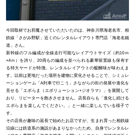
今回取材でお邪魔させていただいたのは、神奈川県海老名市、相
鉄線「さがみ野駅」近くのレンタルレイアウト専門店「海老名鐵
道」さん。
新幹線のフル編成が全線走行可能なレイアウトサイズ（約10ｍ
×4ｍ）を誇り、20両もの編成を並べられる豪華留置線も保有す
る特大ヤードが特徴。レンタルレイアウトの醍醐味が味わえま
す。以前は更地だった場所を建物に変化させることで、シミュレ
ーションゲーム「A列車で行こう」さながらの街の発展や進化を
見せる「エボらま（エボリューション+ジオラマ）」を展開して
おり、リピーターを飽きさせません。店長自らも「進化し続ける
エボらまを楽しんでください。」と一緒に楽しんでいる様子で
す。
その店長が趣味の延長で始めたお店ですが、生まれ育った相鉄線
沿線には鉄道系の施設があまりなかったため、自身でレンタルレ