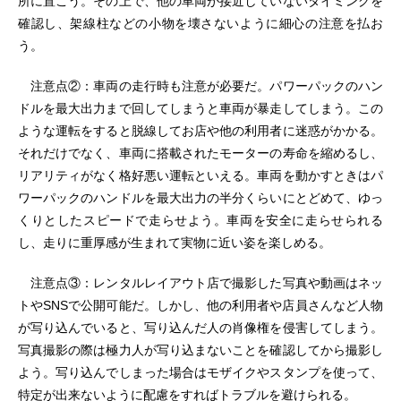
所に置こう。その上で、他の車両が接近していないタイミングを
確認し、架線柱などの小物を壊さないように細心の注意を払お
う。
注意点②：車両の走行時も注意が必要だ。パワーパックのハン
ドルを最大出力まで回してしまうと車両が暴走してしまう。この
ような運転をすると脱線してお店や他の利用者に迷惑がかかる。
それだけでなく、車両に搭載されたモーターの寿命を縮めるし、
リアリティがなく格好悪い運転といえる。車両を動かすときはパ
ワーパックのハンドルを最大出力の半分くらいにとどめて、ゆっ
くりとしたスピードで走らせよう。車両を安全に走らせられる
し、走りに重厚感が生まれて実物に近い姿を楽しめる。
注意点③：レンタルレイアウト店で撮影した写真や動画はネッ
トやSNSで公開可能だ。しかし、他の利用者や店員さんなど人物
が写り込んでいると、写り込んだ人の肖像権を侵害してしまう。
写真撮影の際は極力人が写り込まないことを確認してから撮影し
よう。写り込んでしまった場合はモザイクやスタンプを使って、
特定が出来ないように配慮をすればトラブルを避けられる。