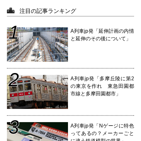
注目の記事ランキング
1
A列車jp発「延伸計画の内情
と延伸のその後について」
2
A列車jp発「多摩丘陵に第2
の東京を作れ 東急田園都
市線と多摩田園都市」
3
A列車jp発「Nゲージに特色
ってあるの？メーカーごと
に違う鉄道模型の世界」