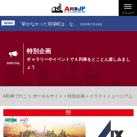
「お出かけ、道南いさりび鉄...
2026年7月24日
「駅がなかった宿場町は、な...
メニュー
2026年7月10日
「お出かけ、小田急電鉄 ～...
2026年6月26日
「お出かけ、道南いさりび鉄...
2026年7月24日
特別企画
ギャラリーやイベントでＡ列車をとことん楽しみまし
SPECIAL
ょう
A列車で行こう ポータルサイト
>
特別企画
>
イラストミュージアム