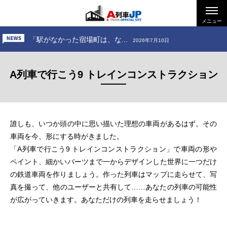
「お出かけ、小田急電鉄 ～...
2026年6月26日
「お出かけ、道南いさりび鉄...
メニュー
2026年7月24日
「駅がなかった宿場町は、な...
2026年7月10日
「お出かけ、小田急電鉄 ～...
2026年6月26日
A列車で行こう9 トレインコンストラクション
「お出かけ、道南いさりび鉄...
2026年7月24日
誰しも、いつか頭の中に思い描いた理想の車両があるはず。その
車両を今、形にする時がきました。
「A列車で行こう9 トレインコンストラクション」で車両の形や
ペイント、細かいパーツまで一からデザインした世界に一つだけ
の鉄道車両を作りましょう。作った列車はマップに走らせて、写
真を撮って、他のユーザーと共有して……あなたの列車の可能性
が広がっていきます。あなただけの列車を走らせましょう！