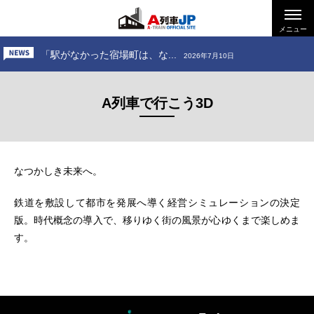
「お出かけ、小田急電鉄 ～...
2026年6月26日
「お出かけ、道南いさりび鉄...
メニュー
2026年7月24日
「駅がなかった宿場町は、な...
2026年7月10日
「お出かけ、小田急電鉄 ～...
2026年6月26日
A列車で行こう3D
「お出かけ、道南いさりび鉄...
2026年7月24日
なつかしき未来へ。
鉄道を敷設して都市を発展へ導く経営シミュレーションの決定
版。時代概念の導入で、移りゆく街の風景が心ゆくまで楽しめま
す。