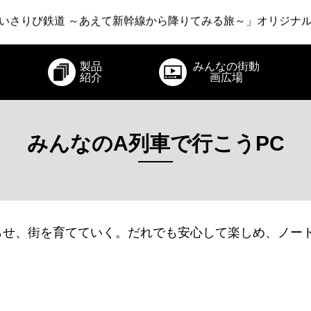
いさりび鉄道 ～あえて新幹線から降りてみる旅～」オリジナ
場町は、なぜ「鉄道の町」になったのか？」オリジナルコラム
急電鉄 ～22世紀・江戸時代・爆発・そしてロマンスカー～」
製品
みんなの街動
紹介
画広場
いさりび鉄道 ～あえて新幹線から降りてみる旅～」オリジナ
みんなのA列車で行こうPC
せ、街を育てていく。だれでも安心して楽しめ、ノート