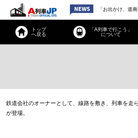
「お出かけ、道南
「駅がなかった宿
「お出かけ、小田
2026年6月26日
トップ
「A列車で行こう」
へ戻る
について
「お出かけ、道南
鉄道会社のオーナーとして、線路を敷き、列車を走ら
が登場。