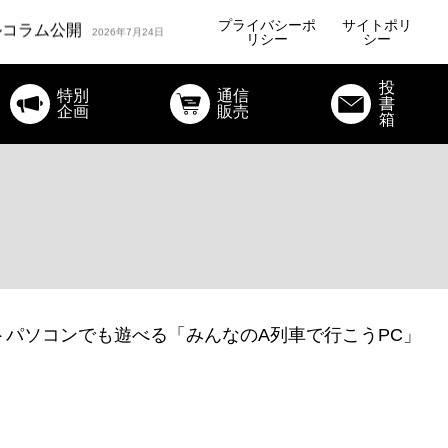
ルコラム公開
2026年7月24日
プライバシーポ
サイトポリ
公開
リシー
シー
2026年7月10日
オリジナルコラム公開
投
特別
通信
書
企画
販売
ルコラム公開
2026年7月24日
箱
パソコンでも遊べる「みんなのA列車で行こうPC」