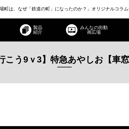
いさりび鉄道 ～あえて新幹線から降りてみる旅～」オリジナ
場町は、なぜ「鉄道の町」になったのか？」オリジナルコラム
急電鉄 ～22世紀・江戸時代・爆発・そしてロマンスカー～」
製品
みんなの街動
いさりび鉄道 ～あえて新幹線から降りてみる旅～」オリジナ
紹介
画広場
行こう9ｖ3】特急あやしお【車窓】