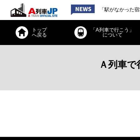
「お出かけ、道南
「駅がなかった宿
「お出かけ、小田
2026年6月26日
トップ
「A列車で行こう」
「お出かけ、道南
へ戻る
について
Ａ列車で