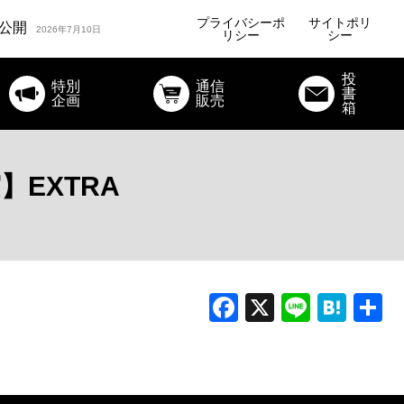
ルコラム公開
2026年7月24日
プライバシーポ
サイトポリ
公開
2026年7月10日
リシー
シー
オリジナルコラム公開
投
特別
通信
書
ルコラム公開
企画
販売
2026年7月24日
箱
EXTRA
Facebook
X
Line
Hat