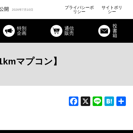
ルコラム公開
2026年7月24日
プライバシーポ
サイトポリ
公開
2026年7月10日
リシー
シー
オリジナルコラム公開
投
特別
通信
書
ルコラム公開
企画
販売
2026年7月24日
箱
1kmマプコン】
Facebook
X
Line
Hat