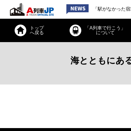
「お出かけ、道南
「駅がなかった宿
「お出かけ、小田
2026年6月26日
トップ
「A列車で行こう」
「お出かけ、道南
へ戻る
について
海とともにある