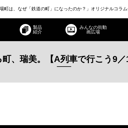
いさりび鉄道 ～あえて新幹線から降りてみる旅～」オリジナ
場町は、なぜ「鉄道の町」になったのか？」オリジナルコラム
急電鉄 ～22世紀・江戸時代・爆発・そしてロマンスカー～」
製品
みんなの街動
いさりび鉄道 ～あえて新幹線から降りてみる旅～」オリジナ
紹介
画広場
町、瑞美。【A列車で行こう9／