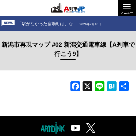
「お出かけ、小田急電鉄 ～...
2026年6月26日
「お出かけ、道南いさりび鉄...
メニュー
2026年7月24日
「駅がなかった宿場町は、な...
2026年7月10日
「お出かけ、小田急電鉄 ～...
2026年6月26日
新潟市再現マップ #02 新潟交通電車線【A列車で
「お出かけ、道南いさりび鉄...
2026年7月24日
行こう9】
Facebook
X
Line
Hat