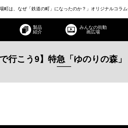
いさりび鉄道 ～あえて新幹線から降りてみる旅～」オリジナ
場町は、なぜ「鉄道の町」になったのか？」オリジナルコラム
急電鉄 ～22世紀・江戸時代・爆発・そしてロマンスカー～」
製品
みんなの街動
いさりび鉄道 ～あえて新幹線から降りてみる旅～」オリジナ
紹介
画広場
車で行こう9】特急「ゆのりの森」