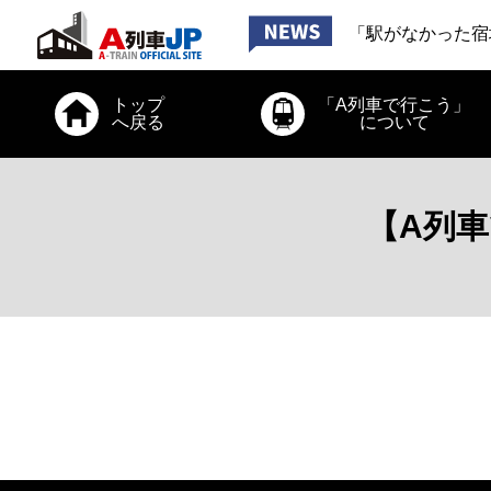
「お出かけ、道南
「駅がなかった宿
「お出かけ、小田
2026年6月26日
トップ
「A列車で行こう」
「お出かけ、道南
へ戻る
について
【A列