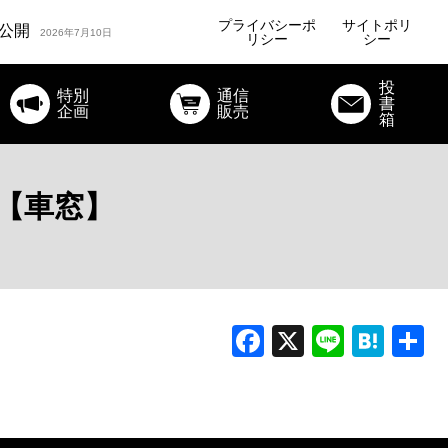
ルコラム公開
2026年7月24日
プライバシーポ
サイトポリ
公開
2026年7月10日
リシー
シー
オリジナルコラム公開
投
特別
通信
書
ルコラム公開
企画
販売
2026年7月24日
箱
【車窓】
Facebook
X
Line
Hat