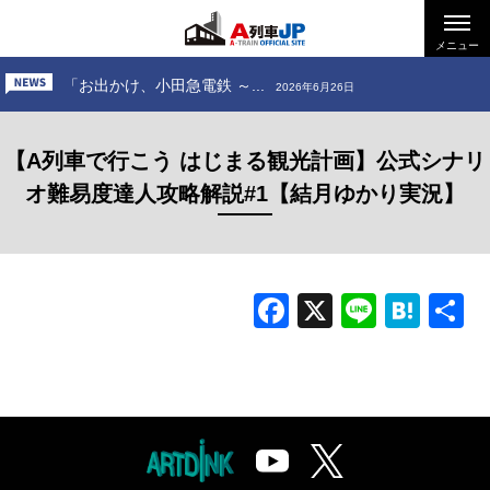
「お出かけ、道南いさりび鉄...
2026年7月24日
「駅がなかった宿場町は、な...
メニュー
2026年7月10日
「お出かけ、小田急電鉄 ～...
2026年6月26日
「お出かけ、道南いさりび鉄...
2026年7月24日
【A列車で行こう はじまる観光計画】公式シナリ
オ難易度達人攻略解説#1【結月ゆかり実況】
Facebook
X
Line
Hat