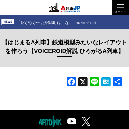
「お出かけ、小田急電鉄 ～...
2026年6月26日
「お出かけ、道南いさりび鉄...
メニュー
2026年7月24日
「駅がなかった宿場町は、な...
2026年7月10日
「お出かけ、小田急電鉄 ～...
2026年6月26日
【はじまるA列車】鉄道模型みたいなレイアウト
「お出かけ、道南いさりび鉄...
2026年7月24日
を作ろう【VOICEROID解説 ひろがるA列車】
Facebook
X
Line
Hat