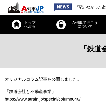
「お出かけ、道南
「駅がなかった宿
「お出かけ、小田
2026年6月26日
トップ
「A列車で行こう」
「お出かけ、道南
へ戻る
について
「鉄道
オリジナルコラム記事を公開しました。
「鉄道会社と不動産事業」
https://www.atrain.jp/special/column046/