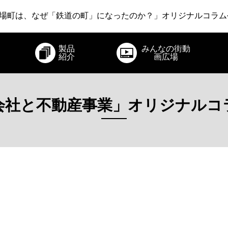
いさりび鉄道 ～あえて新幹線から降りてみる旅～」オリジナ
場町は、なぜ「鉄道の町」になったのか？」オリジナルコラム
急電鉄 ～22世紀・江戸時代・爆発・そしてロマンスカー～」
製品
みんなの街動
いさりび鉄道 ～あえて新幹線から降りてみる旅～」オリジナ
紹介
画広場
会社と不動産事業」オリジナルコ