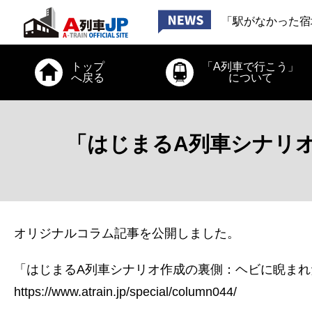
「お出かけ、道南
「駅がなかった宿
「お出かけ、小田
2026年6月26日
トップ
「A列車で行こう」
「お出かけ、道南
へ戻る
について
「はじまるA列車シナリ
オリジナルコラム記事を公開しました。
「はじまるA列車シナリオ作成の裏側：ヘビに睨まれ
https://www.atrain.jp/special/column044/