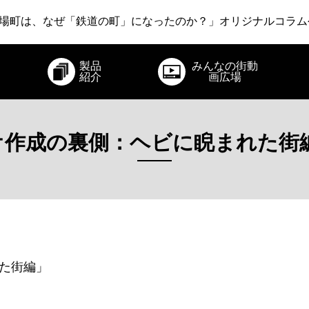
いさりび鉄道 ～あえて新幹線から降りてみる旅～」オリジナ
場町は、なぜ「鉄道の町」になったのか？」オリジナルコラム
急電鉄 ～22世紀・江戸時代・爆発・そしてロマンスカー～」
製品
みんなの街動
いさりび鉄道 ～あえて新幹線から降りてみる旅～」オリジナ
紹介
画広場
オ作成の裏側：ヘビに睨まれた街
た街編」